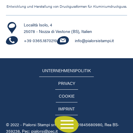
Entwicklung und Herstellung von Druckgussformen für Aluminiumdruckguss.
Località Isolo, 4
25078 - Nozza di Vestone (BS), Italien
+39 0365.1870219
info@pialorsistampi.it
UNTERNEHMENSPOLITIK
PRIVACY
COOKIE
IMPRINT
© 2022 - Pialorsi Stampi srl - USt-IdNr. 01845680980, Rea BS-
359238, Pec: pialorsi@pec.it